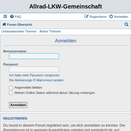
Allrad-LKW-Gemeinschaft
FAQ
Registrieren
Anmelden
S
Foren-Übersicht
Unbeantwortete Themen
Aktive Themen
u
c
Anmelden
h
Benutzername:
e
Passwort:
Ich habe mein Passwort vergessen
Die Aktivierungs-E-Mail erneut senden
Angemeldet bleiben
Meinen Online-Status während dieser Sitzung verbergen
REGISTRIEREN
Du musst in diesem Forum registriert sein, um dich anmelden zu können. Die
Registrierung ist in wenigen Augenblicken erledigt und ermöglicht dir, auf