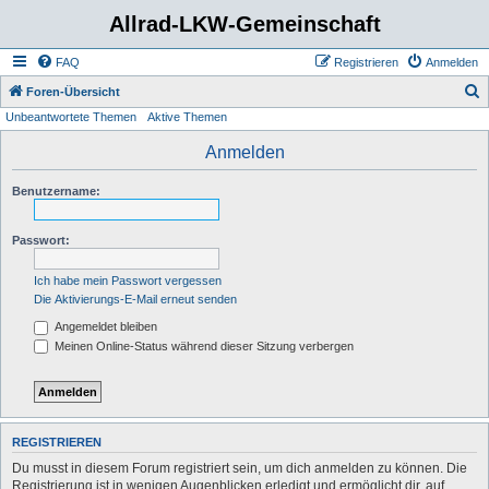
Allrad-LKW-Gemeinschaft
FAQ
Registrieren
Anmelden
S
Foren-Übersicht
Unbeantwortete Themen
Aktive Themen
u
c
Anmelden
h
Benutzername:
e
Passwort:
Ich habe mein Passwort vergessen
Die Aktivierungs-E-Mail erneut senden
Angemeldet bleiben
Meinen Online-Status während dieser Sitzung verbergen
REGISTRIEREN
Du musst in diesem Forum registriert sein, um dich anmelden zu können. Die
Registrierung ist in wenigen Augenblicken erledigt und ermöglicht dir, auf