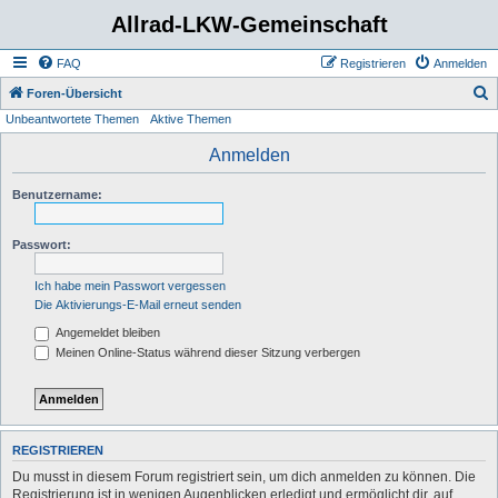
Allrad-LKW-Gemeinschaft
FAQ
Registrieren
Anmelden
S
Foren-Übersicht
Unbeantwortete Themen
Aktive Themen
u
c
Anmelden
h
Benutzername:
e
Passwort:
Ich habe mein Passwort vergessen
Die Aktivierungs-E-Mail erneut senden
Angemeldet bleiben
Meinen Online-Status während dieser Sitzung verbergen
REGISTRIEREN
Du musst in diesem Forum registriert sein, um dich anmelden zu können. Die
Registrierung ist in wenigen Augenblicken erledigt und ermöglicht dir, auf