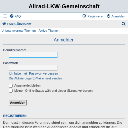
Allrad-LKW-Gemeinschaft
FAQ
Registrieren
Anmelden
S
Foren-Übersicht
Unbeantwortete Themen
Aktive Themen
u
c
Anmelden
h
Benutzername:
e
Passwort:
Ich habe mein Passwort vergessen
Die Aktivierungs-E-Mail erneut senden
Angemeldet bleiben
Meinen Online-Status während dieser Sitzung verbergen
REGISTRIEREN
Du musst in diesem Forum registriert sein, um dich anmelden zu können. Die
Registrierung ist in wenigen Augenblicken erledigt und ermöglicht dir, auf