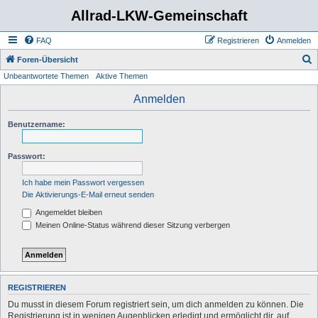
Allrad-LKW-Gemeinschaft
FAQ
Registrieren
Anmelden
S
Foren-Übersicht
Unbeantwortete Themen
Aktive Themen
u
c
Anmelden
h
Benutzername:
e
Passwort:
Ich habe mein Passwort vergessen
Die Aktivierungs-E-Mail erneut senden
Angemeldet bleiben
Meinen Online-Status während dieser Sitzung verbergen
REGISTRIEREN
Du musst in diesem Forum registriert sein, um dich anmelden zu können. Die
Registrierung ist in wenigen Augenblicken erledigt und ermöglicht dir, auf