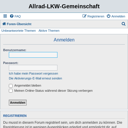
Allrad-LKW-Gemeinschaft
FAQ
Registrieren
Anmelden
S
Foren-Übersicht
Unbeantwortete Themen
Aktive Themen
u
c
Anmelden
h
Benutzername:
e
Passwort:
Ich habe mein Passwort vergessen
Die Aktivierungs-E-Mail erneut senden
Angemeldet bleiben
Meinen Online-Status während dieser Sitzung verbergen
REGISTRIEREN
Du musst in diesem Forum registriert sein, um dich anmelden zu können. Die
Registrierung ist in wenigen Augenblicken erledigt und ermöglicht dir, auf