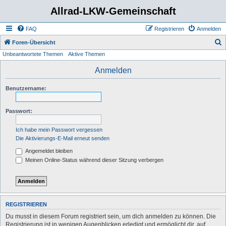
Allrad-LKW-Gemeinschaft
FAQ
Registrieren
Anmelden
S
Foren-Übersicht
Unbeantwortete Themen
Aktive Themen
u
c
Anmelden
h
Benutzername:
e
Passwort:
Ich habe mein Passwort vergessen
Die Aktivierungs-E-Mail erneut senden
Angemeldet bleiben
Meinen Online-Status während dieser Sitzung verbergen
REGISTRIEREN
Du musst in diesem Forum registriert sein, um dich anmelden zu können. Die
Registrierung ist in wenigen Augenblicken erledigt und ermöglicht dir, auf