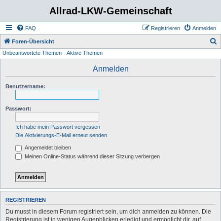
Allrad-LKW-Gemeinschaft
FAQ
Registrieren
Anmelden
S
Foren-Übersicht
Unbeantwortete Themen
Aktive Themen
u
c
Anmelden
h
Benutzername:
e
Passwort:
Ich habe mein Passwort vergessen
Die Aktivierungs-E-Mail erneut senden
Angemeldet bleiben
Meinen Online-Status während dieser Sitzung verbergen
REGISTRIEREN
Du musst in diesem Forum registriert sein, um dich anmelden zu können. Die
Registrierung ist in wenigen Augenblicken erledigt und ermöglicht dir, auf