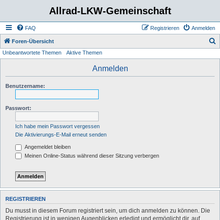
Allrad-LKW-Gemeinschaft
FAQ
Registrieren
Anmelden
S
Foren-Übersicht
Unbeantwortete Themen
Aktive Themen
u
c
Anmelden
h
Benutzername:
e
Passwort:
Ich habe mein Passwort vergessen
Die Aktivierungs-E-Mail erneut senden
Angemeldet bleiben
Meinen Online-Status während dieser Sitzung verbergen
REGISTRIEREN
Du musst in diesem Forum registriert sein, um dich anmelden zu können. Die
Registrierung ist in wenigen Augenblicken erledigt und ermöglicht dir, auf