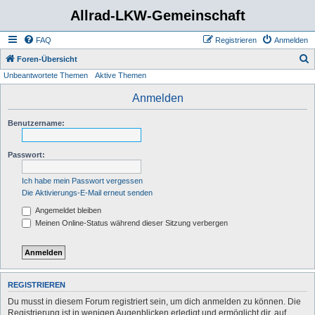
Allrad-LKW-Gemeinschaft
FAQ
Registrieren
Anmelden
S
Foren-Übersicht
Unbeantwortete Themen
Aktive Themen
u
c
Anmelden
h
Benutzername:
e
Passwort:
Ich habe mein Passwort vergessen
Die Aktivierungs-E-Mail erneut senden
Angemeldet bleiben
Meinen Online-Status während dieser Sitzung verbergen
REGISTRIEREN
Du musst in diesem Forum registriert sein, um dich anmelden zu können. Die
Registrierung ist in wenigen Augenblicken erledigt und ermöglicht dir, auf