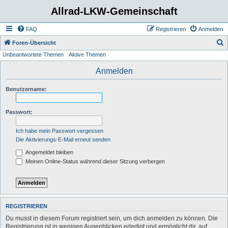
Allrad-LKW-Gemeinschaft
FAQ
Registrieren
Anmelden
S
Foren-Übersicht
Unbeantwortete Themen
Aktive Themen
u
c
Anmelden
h
Benutzername:
e
Passwort:
Ich habe mein Passwort vergessen
Die Aktivierungs-E-Mail erneut senden
Angemeldet bleiben
Meinen Online-Status während dieser Sitzung verbergen
REGISTRIEREN
Du musst in diesem Forum registriert sein, um dich anmelden zu können. Die
Registrierung ist in wenigen Augenblicken erledigt und ermöglicht dir, auf