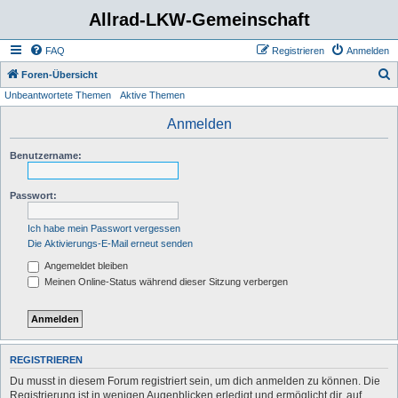
Allrad-LKW-Gemeinschaft
FAQ
Registrieren
Anmelden
S
Foren-Übersicht
Unbeantwortete Themen
Aktive Themen
u
c
Anmelden
h
Benutzername:
e
Passwort:
Ich habe mein Passwort vergessen
Die Aktivierungs-E-Mail erneut senden
Angemeldet bleiben
Meinen Online-Status während dieser Sitzung verbergen
REGISTRIEREN
Du musst in diesem Forum registriert sein, um dich anmelden zu können. Die
Registrierung ist in wenigen Augenblicken erledigt und ermöglicht dir, auf