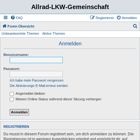
Allrad-LKW-Gemeinschaft
FAQ
Registrieren
Anmelden
S
Foren-Übersicht
Unbeantwortete Themen
Aktive Themen
u
c
Anmelden
h
Benutzername:
e
Passwort:
Ich habe mein Passwort vergessen
Die Aktivierungs-E-Mail erneut senden
Angemeldet bleiben
Meinen Online-Status während dieser Sitzung verbergen
REGISTRIEREN
Du musst in diesem Forum registriert sein, um dich anmelden zu können. Die
Registrierung ist in wenigen Augenblicken erledigt und ermöglicht dir, auf