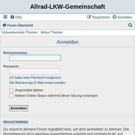
Allrad-LKW-Gemeinschaft
FAQ
Registrieren
Anmelden
S
Foren-Übersicht
Unbeantwortete Themen
Aktive Themen
u
c
Anmelden
h
Benutzername:
e
Passwort:
Ich habe mein Passwort vergessen
Die Aktivierungs-E-Mail erneut senden
Angemeldet bleiben
Meinen Online-Status während dieser Sitzung verbergen
REGISTRIEREN
Du musst in diesem Forum registriert sein, um dich anmelden zu können. Die
Registrierung ist in wenigen Augenblicken erledigt und ermöglicht dir, auf