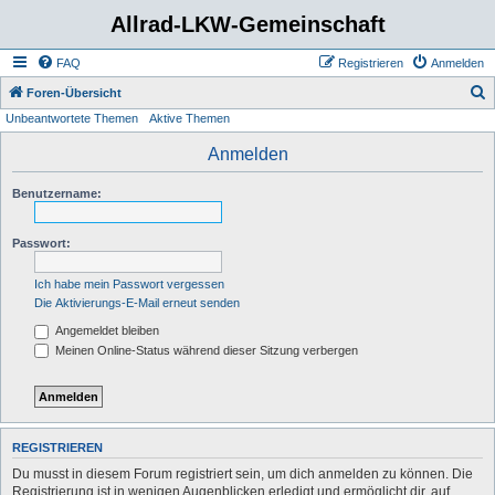
Allrad-LKW-Gemeinschaft
FAQ
Registrieren
Anmelden
S
Foren-Übersicht
Unbeantwortete Themen
Aktive Themen
u
c
Anmelden
h
Benutzername:
e
Passwort:
Ich habe mein Passwort vergessen
Die Aktivierungs-E-Mail erneut senden
Angemeldet bleiben
Meinen Online-Status während dieser Sitzung verbergen
REGISTRIEREN
Du musst in diesem Forum registriert sein, um dich anmelden zu können. Die
Registrierung ist in wenigen Augenblicken erledigt und ermöglicht dir, auf