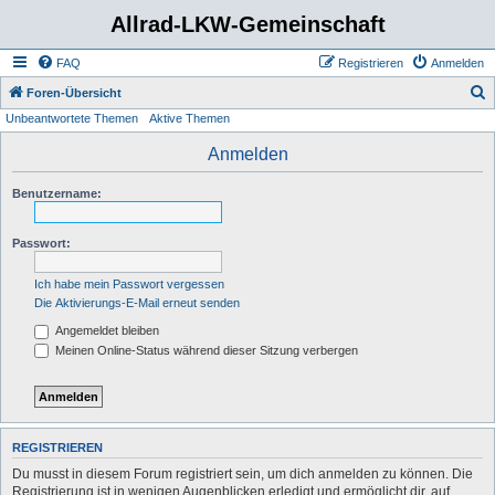
Allrad-LKW-Gemeinschaft
FAQ
Registrieren
Anmelden
S
Foren-Übersicht
Unbeantwortete Themen
Aktive Themen
u
c
Anmelden
h
Benutzername:
e
Passwort:
Ich habe mein Passwort vergessen
Die Aktivierungs-E-Mail erneut senden
Angemeldet bleiben
Meinen Online-Status während dieser Sitzung verbergen
REGISTRIEREN
Du musst in diesem Forum registriert sein, um dich anmelden zu können. Die
Registrierung ist in wenigen Augenblicken erledigt und ermöglicht dir, auf