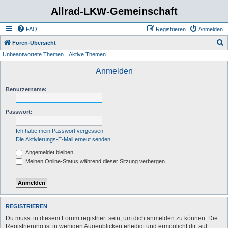
Allrad-LKW-Gemeinschaft
FAQ
Registrieren
Anmelden
S
Foren-Übersicht
Unbeantwortete Themen
Aktive Themen
u
c
Anmelden
h
Benutzername:
e
Passwort:
Ich habe mein Passwort vergessen
Die Aktivierungs-E-Mail erneut senden
Angemeldet bleiben
Meinen Online-Status während dieser Sitzung verbergen
REGISTRIEREN
Du musst in diesem Forum registriert sein, um dich anmelden zu können. Die
Registrierung ist in wenigen Augenblicken erledigt und ermöglicht dir, auf