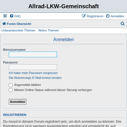
Allrad-LKW-Gemeinschaft
FAQ
Registrieren
Anmelden
S
Foren-Übersicht
Unbeantwortete Themen
Aktive Themen
u
c
Anmelden
h
Benutzername:
e
Passwort:
Ich habe mein Passwort vergessen
Die Aktivierungs-E-Mail erneut senden
Angemeldet bleiben
Meinen Online-Status während dieser Sitzung verbergen
REGISTRIEREN
Du musst in diesem Forum registriert sein, um dich anmelden zu können. Die
Registrierung ist in wenigen Augenblicken erledigt und ermöglicht dir, auf