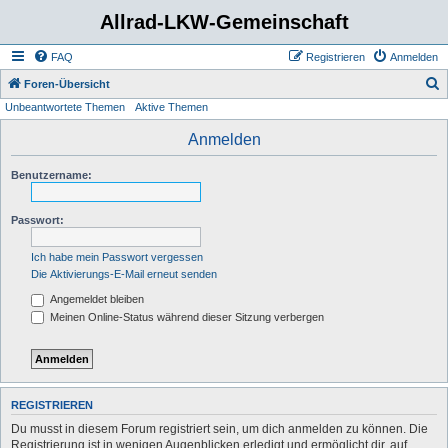
Allrad-LKW-Gemeinschaft
FAQ
Registrieren
Anmelden
S
Foren-Übersicht
Unbeantwortete Themen
Aktive Themen
u
c
Anmelden
h
Benutzername:
e
Passwort:
Ich habe mein Passwort vergessen
Die Aktivierungs-E-Mail erneut senden
Angemeldet bleiben
Meinen Online-Status während dieser Sitzung verbergen
REGISTRIEREN
Du musst in diesem Forum registriert sein, um dich anmelden zu können. Die
Registrierung ist in wenigen Augenblicken erledigt und ermöglicht dir, auf