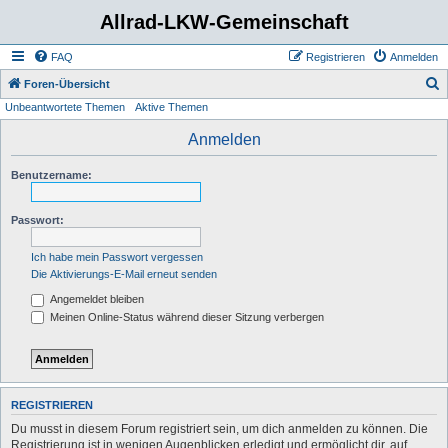
Allrad-LKW-Gemeinschaft
FAQ
Registrieren
Anmelden
S
Foren-Übersicht
Unbeantwortete Themen
Aktive Themen
u
c
Anmelden
h
Benutzername:
e
Passwort:
Ich habe mein Passwort vergessen
Die Aktivierungs-E-Mail erneut senden
Angemeldet bleiben
Meinen Online-Status während dieser Sitzung verbergen
REGISTRIEREN
Du musst in diesem Forum registriert sein, um dich anmelden zu können. Die
Registrierung ist in wenigen Augenblicken erledigt und ermöglicht dir, auf