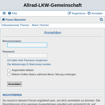
Allrad-LKW-Gemeinschaft
FAQ
Registrieren
Anmelden
S
Foren-Übersicht
Unbeantwortete Themen
Aktive Themen
u
c
Anmelden
h
Benutzername:
e
Passwort:
Ich habe mein Passwort vergessen
Die Aktivierungs-E-Mail erneut senden
Angemeldet bleiben
Meinen Online-Status während dieser Sitzung verbergen
REGISTRIEREN
Du musst in diesem Forum registriert sein, um dich anmelden zu können. Die
Registrierung ist in wenigen Augenblicken erledigt und ermöglicht dir, auf