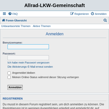
Allrad-LKW-Gemeinschaft
FAQ
Registrieren
Anmelden
S
Foren-Übersicht
Unbeantwortete Themen
Aktive Themen
u
c
Anmelden
h
Benutzername:
e
Passwort:
Ich habe mein Passwort vergessen
Die Aktivierungs-E-Mail erneut senden
Angemeldet bleiben
Meinen Online-Status während dieser Sitzung verbergen
REGISTRIEREN
Du musst in diesem Forum registriert sein, um dich anmelden zu können. Die
Registrierung ist in wenigen Augenblicken erledigt und ermöglicht dir, auf