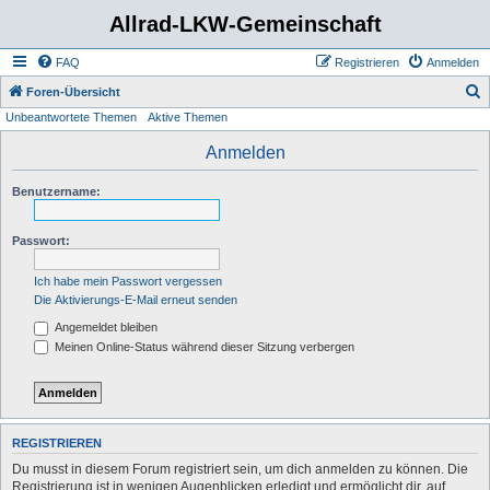
Allrad-LKW-Gemeinschaft
FAQ
Registrieren
Anmelden
S
Foren-Übersicht
Unbeantwortete Themen
Aktive Themen
u
c
Anmelden
h
Benutzername:
e
Passwort:
Ich habe mein Passwort vergessen
Die Aktivierungs-E-Mail erneut senden
Angemeldet bleiben
Meinen Online-Status während dieser Sitzung verbergen
REGISTRIEREN
Du musst in diesem Forum registriert sein, um dich anmelden zu können. Die
Registrierung ist in wenigen Augenblicken erledigt und ermöglicht dir, auf