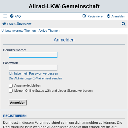
Allrad-LKW-Gemeinschaft
FAQ
Registrieren
Anmelden
S
Foren-Übersicht
Unbeantwortete Themen
Aktive Themen
u
c
Anmelden
h
Benutzername:
e
Passwort:
Ich habe mein Passwort vergessen
Die Aktivierungs-E-Mail erneut senden
Angemeldet bleiben
Meinen Online-Status während dieser Sitzung verbergen
REGISTRIEREN
Du musst in diesem Forum registriert sein, um dich anmelden zu können. Die
Registrierung ist in wenigen Augenblicken erledigt und ermöglicht dir, auf