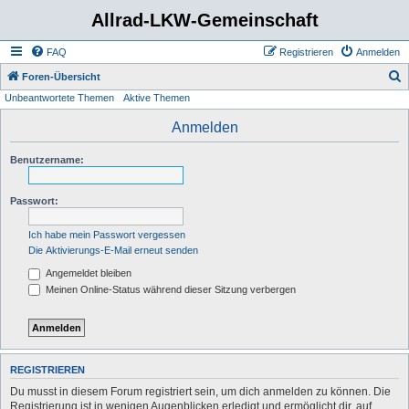
Allrad-LKW-Gemeinschaft
FAQ
Registrieren
Anmelden
S
Foren-Übersicht
Unbeantwortete Themen
Aktive Themen
u
c
Anmelden
h
Benutzername:
e
Passwort:
Ich habe mein Passwort vergessen
Die Aktivierungs-E-Mail erneut senden
Angemeldet bleiben
Meinen Online-Status während dieser Sitzung verbergen
REGISTRIEREN
Du musst in diesem Forum registriert sein, um dich anmelden zu können. Die
Registrierung ist in wenigen Augenblicken erledigt und ermöglicht dir, auf