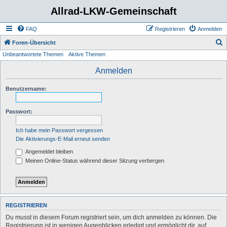
Allrad-LKW-Gemeinschaft
FAQ
Registrieren
Anmelden
S
Foren-Übersicht
Unbeantwortete Themen
Aktive Themen
u
c
Anmelden
h
Benutzername:
e
Passwort:
Ich habe mein Passwort vergessen
Die Aktivierungs-E-Mail erneut senden
Angemeldet bleiben
Meinen Online-Status während dieser Sitzung verbergen
REGISTRIEREN
Du musst in diesem Forum registriert sein, um dich anmelden zu können. Die
Registrierung ist in wenigen Augenblicken erledigt und ermöglicht dir, auf