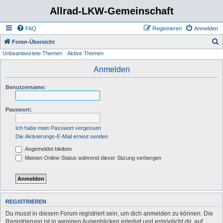
Allrad-LKW-Gemeinschaft
FAQ
Registrieren
Anmelden
S
Foren-Übersicht
Unbeantwortete Themen
Aktive Themen
u
c
Anmelden
h
Benutzername:
e
Passwort:
Ich habe mein Passwort vergessen
Die Aktivierungs-E-Mail erneut senden
Angemeldet bleiben
Meinen Online-Status während dieser Sitzung verbergen
REGISTRIEREN
Du musst in diesem Forum registriert sein, um dich anmelden zu können. Die
Registrierung ist in wenigen Augenblicken erledigt und ermöglicht dir, auf