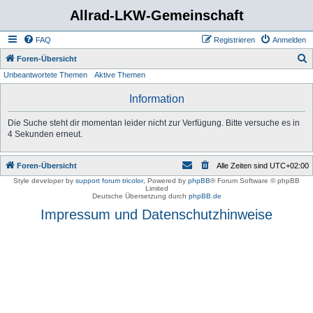
Allrad-LKW-Gemeinschaft
FAQ
Registrieren
Anmelden
S
Foren-Übersicht
Unbeantwortete Themen
Aktive Themen
u
c
Information
h
Die Suche steht dir momentan leider nicht zur Verfügung. Bitte versuche es in
e
4 Sekunden erneut.
Foren-Übersicht
Alle Zeiten sind
UTC+02:00
Style developer by
support forum tricolor
,
Powered by
phpBB
® Forum Software © phpBB
Limited
Deutsche Übersetzung durch
phpBB.de
Impressum und Datenschutzhinweise