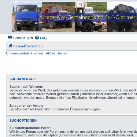
Schnellzugriff
FAQ
Foren-Übersicht
Unbeantwortete Themen
Aktive Themen
SUCHANFRAGE
Suche nach Wörtern:
Setze ein
+
vor ein Wort, das gefunden werden muss und ein
-
vor ein Wort, das nich
darf. Verwende mehrere Wörter getrennt durch
|
innerhalb einer Klammer, wenn nur ei
gefunden werden muss. Benutze ein * als Platzhalter für teilweise Übereinstimmungen
Zu suchender Autor:
Benutze ein * als Platzhalter für teilweise Übereinstimmungen.
SUCHOPTIONEN
Zu durchsuchende Foren:
Wähle das Forum oder die Foren aus, in denen gesucht werden soll. Unterforen werd
durchsucht, sofern du die Option „Unterforen durchsuchen“ unten nicht deaktivierst.