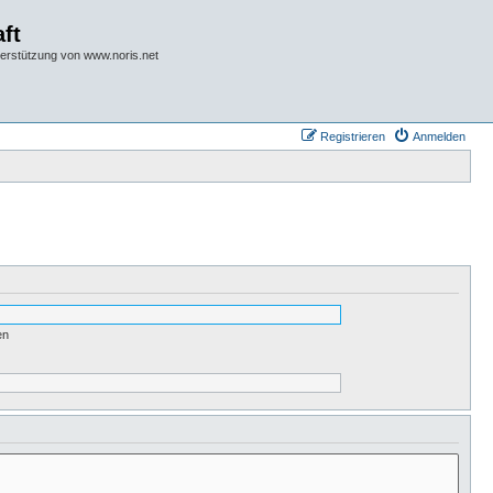
ft
terstützung von www.noris.net
Registrieren
Anmelden
en