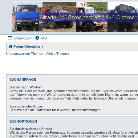
Schnellzugriff
FAQ
Foren-Übersicht
Unbeantwortete Themen
Aktive Themen
SUCHANFRAGE
Suche nach Wörtern:
Setze ein
+
vor ein Wort, das gefunden werden muss und ein
-
vor ein Wort, das nich
darf. Verwende mehrere Wörter getrennt durch
|
innerhalb einer Klammer, wenn nur ei
gefunden werden muss. Benutze ein * als Platzhalter für teilweise Übereinstimmungen
Zu suchender Autor:
Benutze ein * als Platzhalter für teilweise Übereinstimmungen.
SUCHOPTIONEN
Zu durchsuchende Foren:
Wähle das Forum oder die Foren aus, in denen gesucht werden soll. Unterforen werd
durchsucht, sofern du die Option „Unterforen durchsuchen“ unten nicht deaktivierst.