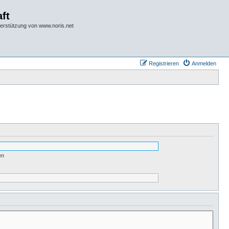
ft
terstützung von www.noris.net
Registrieren
Anmelden
en