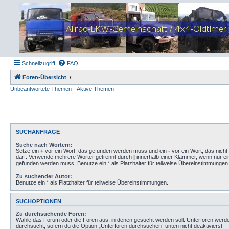
Schnellzugriff
FAQ
Foren-Übersicht
Unbeantwortete Themen
Aktive Themen
SUCHANFRAGE
Suche nach Wörtern:
Setze ein
+
vor ein Wort, das gefunden werden muss und ein
-
vor ein Wort, das nich
darf. Verwende mehrere Wörter getrennt durch
|
innerhalb einer Klammer, wenn nur ei
gefunden werden muss. Benutze ein * als Platzhalter für teilweise Übereinstimmungen
Zu suchender Autor:
Benutze ein * als Platzhalter für teilweise Übereinstimmungen.
SUCHOPTIONEN
Zu durchsuchende Foren:
Wähle das Forum oder die Foren aus, in denen gesucht werden soll. Unterforen werd
durchsucht, sofern du die Option „Unterforen durchsuchen“ unten nicht deaktivierst.