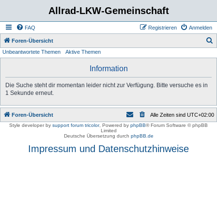
Allrad-LKW-Gemeinschaft
FAQ
Registrieren
Anmelden
S
Foren-Übersicht
Unbeantwortete Themen
Aktive Themen
u
c
Information
h
Die Suche steht dir momentan leider nicht zur Verfügung. Bitte versuche es in
e
1 Sekunde erneut.
Foren-Übersicht
Alle Zeiten sind
UTC+02:00
Style developer by
support forum tricolor
,
Powered by
phpBB
® Forum Software © phpBB
Limited
Deutsche Übersetzung durch
phpBB.de
Impressum und Datenschutzhinweise