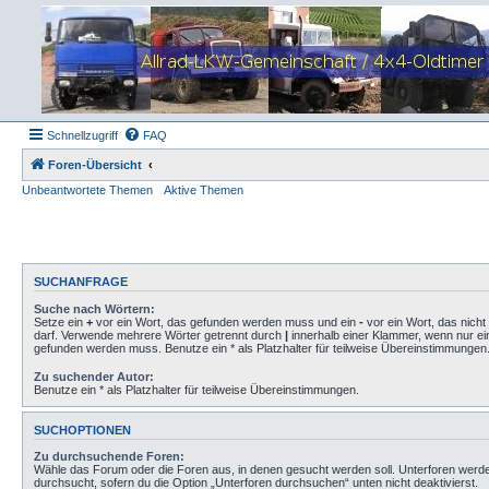
Schnellzugriff
FAQ
Foren-Übersicht
Unbeantwortete Themen
Aktive Themen
SUCHANFRAGE
Suche nach Wörtern:
Setze ein
+
vor ein Wort, das gefunden werden muss und ein
-
vor ein Wort, das nich
darf. Verwende mehrere Wörter getrennt durch
|
innerhalb einer Klammer, wenn nur ei
gefunden werden muss. Benutze ein * als Platzhalter für teilweise Übereinstimmungen
Zu suchender Autor:
Benutze ein * als Platzhalter für teilweise Übereinstimmungen.
SUCHOPTIONEN
Zu durchsuchende Foren:
Wähle das Forum oder die Foren aus, in denen gesucht werden soll. Unterforen werd
durchsucht, sofern du die Option „Unterforen durchsuchen“ unten nicht deaktivierst.