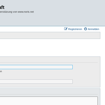
ft
terstützung von www.noris.net
Registrieren
Anmelden
en