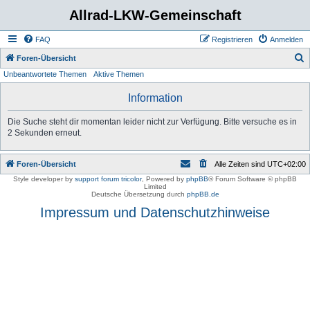
Allrad-LKW-Gemeinschaft
FAQ
Registrieren
Anmelden
S
Foren-Übersicht
Unbeantwortete Themen
Aktive Themen
u
c
Information
h
Die Suche steht dir momentan leider nicht zur Verfügung. Bitte versuche es in
e
2 Sekunden erneut.
Foren-Übersicht
Alle Zeiten sind
UTC+02:00
Style developer by
support forum tricolor
,
Powered by
phpBB
® Forum Software © phpBB
Limited
Deutsche Übersetzung durch
phpBB.de
Impressum und Datenschutzhinweise