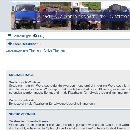
Schnellzugriff
FAQ
Foren-Übersicht
Unbeantwortete Themen
Aktive Themen
SUCHANFRAGE
Suche nach Wörtern:
Setze ein
+
vor ein Wort, das gefunden werden muss und ein
-
vor ein Wort, das nich
darf. Verwende mehrere Wörter getrennt durch
|
innerhalb einer Klammer, wenn nur ei
gefunden werden muss. Benutze ein * als Platzhalter für teilweise Übereinstimmungen
Zu suchender Autor:
Benutze ein * als Platzhalter für teilweise Übereinstimmungen.
SUCHOPTIONEN
Zu durchsuchende Foren:
Wähle das Forum oder die Foren aus, in denen gesucht werden soll. Unterforen werd
durchsucht, sofern du die Option „Unterforen durchsuchen“ unten nicht deaktivierst.