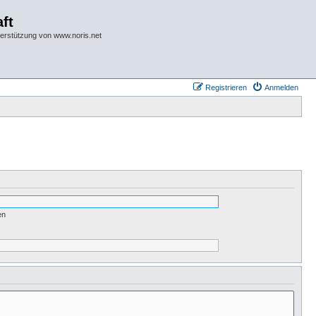
ft
terstützung von www.noris.net
Registrieren
Anmelden
en