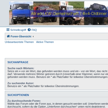
Schnellzugriff
FAQ
Foren-Übersicht
Unbeantwortete Themen
Aktive Themen
SUCHANFRAGE
Suche nach Wörtern:
Setze ein
+
vor ein Wort, das gefunden werden muss und ein
-
vor ein Wort, das nich
darf. Verwende mehrere Wörter getrennt durch
|
innerhalb einer Klammer, wenn nur ei
gefunden werden muss. Benutze ein * als Platzhalter für teilweise Übereinstimmungen
Zu suchender Autor:
Benutze ein * als Platzhalter für teilweise Übereinstimmungen.
SUCHOPTIONEN
Zu durchsuchende Foren:
Wähle das Forum oder die Foren aus, in denen gesucht werden soll. Unterforen werd
durchsucht, sofern du die Option „Unterforen durchsuchen“ unten nicht deaktivierst.