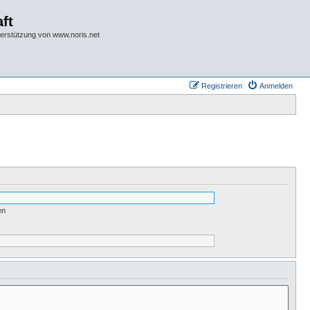
ft
terstützung von www.noris.net
Registrieren
Anmelden
en