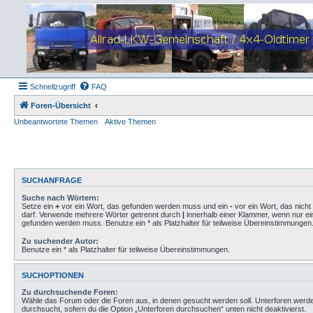
Schnellzugriff
FAQ
Foren-Übersicht
Unbeantwortete Themen
Aktive Themen
SUCHANFRAGE
Suche nach Wörtern:
Setze ein
+
vor ein Wort, das gefunden werden muss und ein
-
vor ein Wort, das nich
darf. Verwende mehrere Wörter getrennt durch
|
innerhalb einer Klammer, wenn nur ei
gefunden werden muss. Benutze ein * als Platzhalter für teilweise Übereinstimmungen
Zu suchender Autor:
Benutze ein * als Platzhalter für teilweise Übereinstimmungen.
SUCHOPTIONEN
Zu durchsuchende Foren:
Wähle das Forum oder die Foren aus, in denen gesucht werden soll. Unterforen werd
durchsucht, sofern du die Option „Unterforen durchsuchen“ unten nicht deaktivierst.