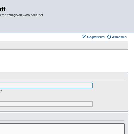
ft
terstützung von www.noris.net
Registrieren
Anmelden
en