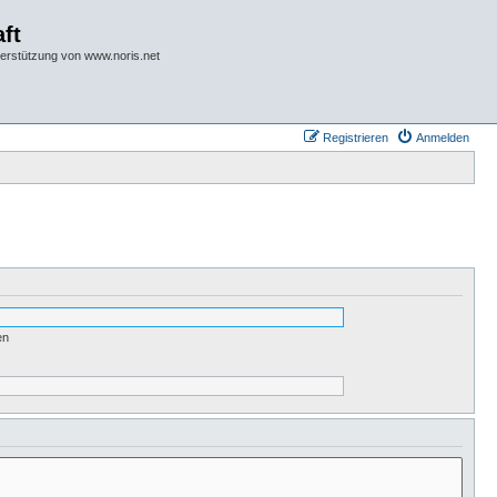
ft
terstützung von www.noris.net
Registrieren
Anmelden
en