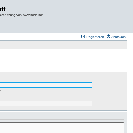
ft
terstützung von www.noris.net
Registrieren
Anmelden
en