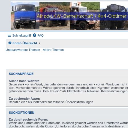
Schnellzugriff
FAQ
Foren-Übersicht
Unbeantwortete Themen
Aktive Themen
SUCHANFRAGE
Suche nach Wörtern:
Setze ein
+
vor ein Wort, das gefunden werden muss und ein
-
vor ein Wort, das nich
darf. Verwende mehrere Wörter getrennt durch
|
innerhalb einer Klammer, wenn nur ei
gefunden werden muss. Benutze ein * als Platzhalter für teilweise Übereinstimmungen
Zu suchender Autor:
Benutze ein * als Platzhalter für teilweise Übereinstimmungen.
SUCHOPTIONEN
Zu durchsuchende Foren:
Wähle das Forum oder die Foren aus, in denen gesucht werden soll. Unterforen werd
durchsucht, sofern du die Option „Unterforen durchsuchen“ unten nicht deaktivierst.