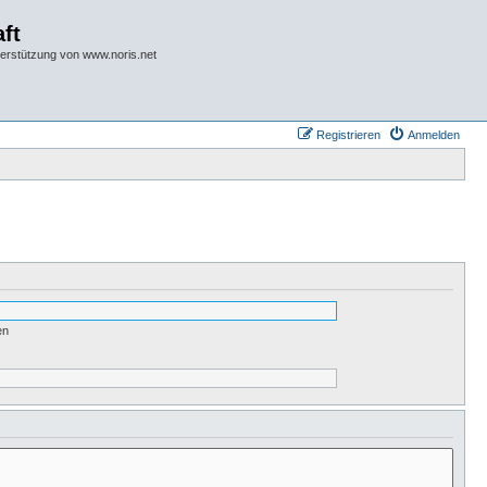
ft
terstützung von www.noris.net
Registrieren
Anmelden
en