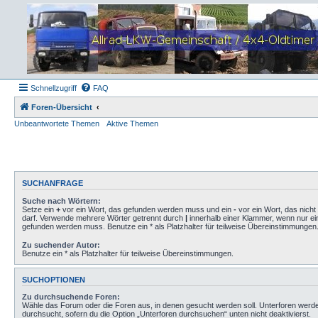
Schnellzugriff
FAQ
Foren-Übersicht
Unbeantwortete Themen
Aktive Themen
SUCHANFRAGE
Suche nach Wörtern:
Setze ein
+
vor ein Wort, das gefunden werden muss und ein
-
vor ein Wort, das nich
darf. Verwende mehrere Wörter getrennt durch
|
innerhalb einer Klammer, wenn nur ei
gefunden werden muss. Benutze ein * als Platzhalter für teilweise Übereinstimmungen
Zu suchender Autor:
Benutze ein * als Platzhalter für teilweise Übereinstimmungen.
SUCHOPTIONEN
Zu durchsuchende Foren:
Wähle das Forum oder die Foren aus, in denen gesucht werden soll. Unterforen werd
durchsucht, sofern du die Option „Unterforen durchsuchen“ unten nicht deaktivierst.