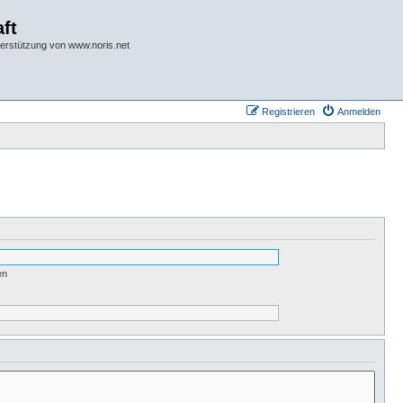
ft
terstützung von www.noris.net
Registrieren
Anmelden
en