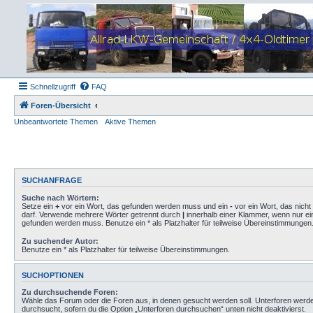
Schnellzugriff
FAQ
Foren-Übersicht
Unbeantwortete Themen
Aktive Themen
SUCHANFRAGE
Suche nach Wörtern:
Setze ein
+
vor ein Wort, das gefunden werden muss und ein
-
vor ein Wort, das nich
darf. Verwende mehrere Wörter getrennt durch
|
innerhalb einer Klammer, wenn nur ei
gefunden werden muss. Benutze ein * als Platzhalter für teilweise Übereinstimmungen
Zu suchender Autor:
Benutze ein * als Platzhalter für teilweise Übereinstimmungen.
SUCHOPTIONEN
Zu durchsuchende Foren:
Wähle das Forum oder die Foren aus, in denen gesucht werden soll. Unterforen werd
durchsucht, sofern du die Option „Unterforen durchsuchen“ unten nicht deaktivierst.