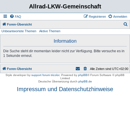
Allrad-LKW-Gemeinschaft
FAQ
Registrieren
Anmelden
S
Foren-Übersicht
Unbeantwortete Themen
Aktive Themen
u
c
Information
h
Die Suche steht dir momentan leider nicht zur Verfügung. Bitte versuche es in
e
1 Sekunde erneut.
Foren-Übersicht
Alle Zeiten sind
UTC+02:00
Style developer by
support forum tricolor
,
Powered by
phpBB
® Forum Software © phpBB
Limited
Deutsche Übersetzung durch
phpBB.de
Impressum und Datenschutzhinweise