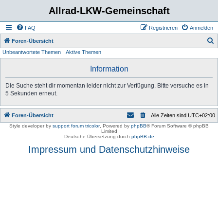
Allrad-LKW-Gemeinschaft
FAQ
Registrieren
Anmelden
S
Foren-Übersicht
Unbeantwortete Themen
Aktive Themen
u
c
Information
h
Die Suche steht dir momentan leider nicht zur Verfügung. Bitte versuche es in
e
5 Sekunden erneut.
Foren-Übersicht
Alle Zeiten sind
UTC+02:00
Style developer by
support forum tricolor
,
Powered by
phpBB
® Forum Software © phpBB
Limited
Deutsche Übersetzung durch
phpBB.de
Impressum und Datenschutzhinweise