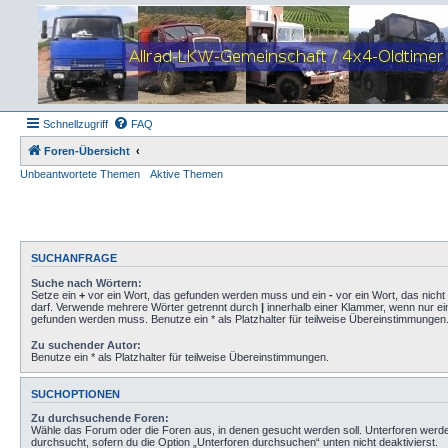
Schnellzugriff
FAQ
Foren-Übersicht
Unbeantwortete Themen
Aktive Themen
SUCHANFRAGE
Suche nach Wörtern:
Setze ein
+
vor ein Wort, das gefunden werden muss und ein
-
vor ein Wort, das nich
darf. Verwende mehrere Wörter getrennt durch
|
innerhalb einer Klammer, wenn nur ei
gefunden werden muss. Benutze ein * als Platzhalter für teilweise Übereinstimmungen
Zu suchender Autor:
Benutze ein * als Platzhalter für teilweise Übereinstimmungen.
SUCHOPTIONEN
Zu durchsuchende Foren:
Wähle das Forum oder die Foren aus, in denen gesucht werden soll. Unterforen werd
durchsucht, sofern du die Option „Unterforen durchsuchen“ unten nicht deaktivierst.