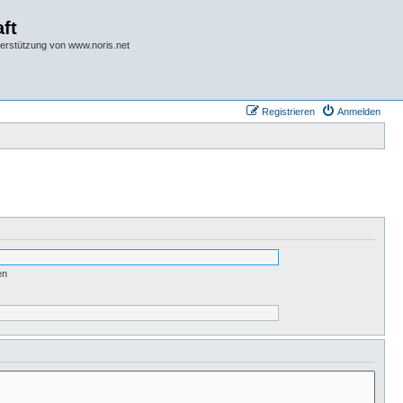
ft
terstützung von www.noris.net
Registrieren
Anmelden
en