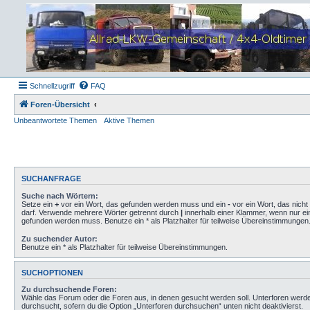
Schnellzugriff
FAQ
Foren-Übersicht
Unbeantwortete Themen
Aktive Themen
SUCHANFRAGE
Suche nach Wörtern:
Setze ein
+
vor ein Wort, das gefunden werden muss und ein
-
vor ein Wort, das nich
darf. Verwende mehrere Wörter getrennt durch
|
innerhalb einer Klammer, wenn nur ei
gefunden werden muss. Benutze ein * als Platzhalter für teilweise Übereinstimmungen
Zu suchender Autor:
Benutze ein * als Platzhalter für teilweise Übereinstimmungen.
SUCHOPTIONEN
Zu durchsuchende Foren:
Wähle das Forum oder die Foren aus, in denen gesucht werden soll. Unterforen werd
durchsucht, sofern du die Option „Unterforen durchsuchen“ unten nicht deaktivierst.