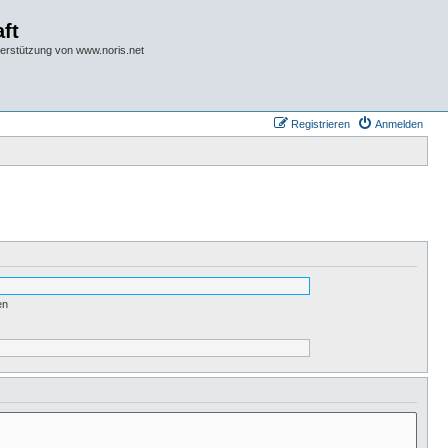
ft
terstützung von www.noris.net
Registrieren
Anmelden
en