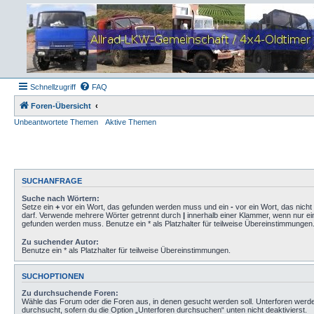
Schnellzugriff
FAQ
Foren-Übersicht
Unbeantwortete Themen
Aktive Themen
SUCHANFRAGE
Suche nach Wörtern:
Setze ein
+
vor ein Wort, das gefunden werden muss und ein
-
vor ein Wort, das nich
darf. Verwende mehrere Wörter getrennt durch
|
innerhalb einer Klammer, wenn nur ei
gefunden werden muss. Benutze ein * als Platzhalter für teilweise Übereinstimmungen
Zu suchender Autor:
Benutze ein * als Platzhalter für teilweise Übereinstimmungen.
SUCHOPTIONEN
Zu durchsuchende Foren:
Wähle das Forum oder die Foren aus, in denen gesucht werden soll. Unterforen werd
durchsucht, sofern du die Option „Unterforen durchsuchen“ unten nicht deaktivierst.