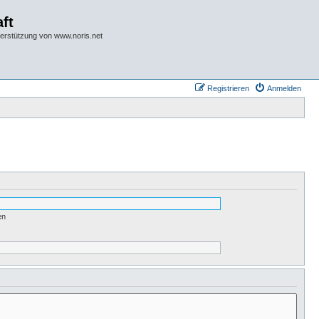
ft
terstützung von www.noris.net
Registrieren
Anmelden
en