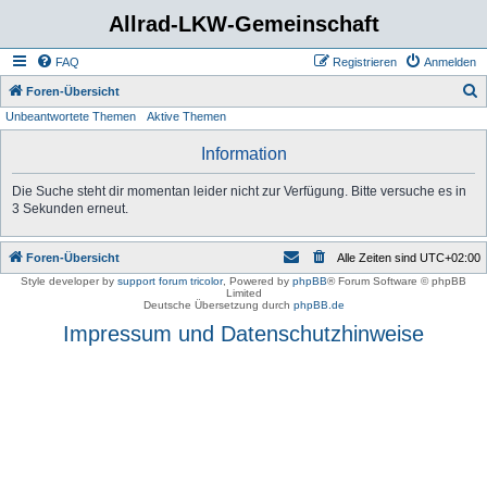
Allrad-LKW-Gemeinschaft
FAQ
Registrieren
Anmelden
S
Foren-Übersicht
Unbeantwortete Themen
Aktive Themen
u
c
Information
h
Die Suche steht dir momentan leider nicht zur Verfügung. Bitte versuche es in
e
3 Sekunden erneut.
Foren-Übersicht
Alle Zeiten sind
UTC+02:00
Style developer by
support forum tricolor
,
Powered by
phpBB
® Forum Software © phpBB
Limited
Deutsche Übersetzung durch
phpBB.de
Impressum und Datenschutzhinweise