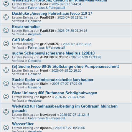
Werkstatt für ISRI-Sitz gesucht im Rhein-Main-Raum
Letzter Beitrag von
Beda
«
2026-07-31 10:44:34
Verfasst in
Fahrerhaus & Fahrgestell
Dachluke ,Ausstieg Fahrerhaus Iveco 110 17
Letzter Beitrag von
Paul6519
«
2026-07-30 21:51:47
Verfasst in
Gesuche
Ersatzradhalter
Letzter Beitrag von
Paul6519
«
2026-07-30 21:34:16
Verfasst in
Angebote
CAD Modell
Letzter Beitrag von
gHoStRiDeR
«
2026-07-30 9:12:52
Verfasst in
Fahrerhaus & Fahrgestell
suche Scheibenwischerarme Magirus 120D10
Letzter Beitrag von
AHNUNGSLOSER
«
2026-07-29 12:33:26
Verfasst in
Gesuche
(S) Suche Iveco 90-16 Stoßstange ohne Pumpenausschnitt
Letzter Beitrag von
Hemi
«
2026-07-28 20:16:20
Verfasst in
Gesuche
Suche Keder windschutzscheibe kurzhauber
Letzter Beitrag von
Sialm
«
2026-07-27 17:21:09
Verfasst in
Gesuche
Biete Unimog 406 Ruthmann Schräghubwagen
Letzter Beitrag von
hgrube
«
2026-07-27 14:42:44
Verfasst in
Angebote
Werkstatt für Radhausbearbeitung im Großraum München
gesucht
Letzter Beitrag von
Newspeed
«
2026-07-27 11:12:45
Verfasst in
Fahrerhaus & Fahrgestell
Wasserfilter
Letzter Beitrag von
djanet5
«
2026-07-27 10:33:06
Verfasst in
Angebote