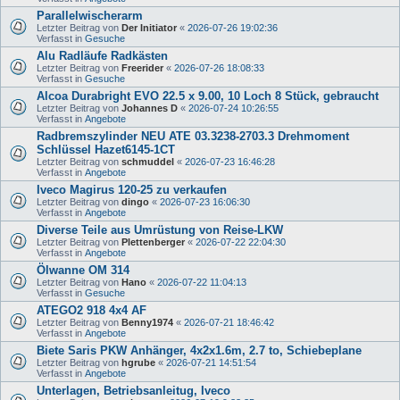
Parallelwischerarm
Letzter Beitrag von
Der Initiator
«
2026-07-26 19:02:36
Verfasst in
Gesuche
Alu Radläufe Radkästen
Letzter Beitrag von
Freerider
«
2026-07-26 18:08:33
Verfasst in
Gesuche
Alcoa Durabright EVO 22.5 x 9.00, 10 Loch 8 Stück, gebraucht
Letzter Beitrag von
Johannes D
«
2026-07-24 10:26:55
Verfasst in
Angebote
Radbremszylinder NEU ATE 03.3238-2703.3 Drehmoment
Schlüssel Hazet6145-1CT
Letzter Beitrag von
schmuddel
«
2026-07-23 16:46:28
Verfasst in
Angebote
Iveco Magirus 120-25 zu verkaufen
Letzter Beitrag von
dingo
«
2026-07-23 16:06:30
Verfasst in
Angebote
Diverse Teile aus Umrüstung von Reise-LKW
Letzter Beitrag von
Plettenberger
«
2026-07-22 22:04:30
Verfasst in
Angebote
Ölwanne OM 314
Letzter Beitrag von
Hano
«
2026-07-22 11:04:13
Verfasst in
Gesuche
ATEGO2 918 4x4 AF
Letzter Beitrag von
Benny1974
«
2026-07-21 18:46:42
Verfasst in
Angebote
Biete Saris PKW Anhänger, 4x2x1.6m, 2.7 to, Schiebeplane
Letzter Beitrag von
hgrube
«
2026-07-21 14:51:54
Verfasst in
Angebote
Unterlagen, Betriebsanleitug, Iveco