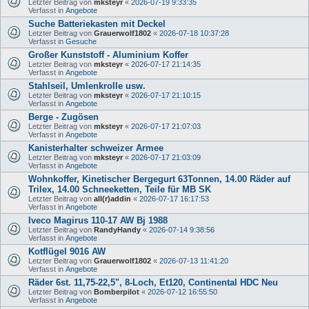
Letzter Beitrag von
mksteyr
«
2026-07-19 9:33:35
Verfasst in
Angebote
Suche Batteriekasten mit Deckel
Letzter Beitrag von
Grauerwolf1802
«
2026-07-18 10:37:28
Verfasst in
Gesuche
Großer Kunststoff - Aluminium Koffer
Letzter Beitrag von
mksteyr
«
2026-07-17 21:14:35
Verfasst in
Angebote
Stahlseil, Umlenkrolle usw.
Letzter Beitrag von
mksteyr
«
2026-07-17 21:10:15
Verfasst in
Angebote
Berge - Zugösen
Letzter Beitrag von
mksteyr
«
2026-07-17 21:07:03
Verfasst in
Angebote
Kanisterhalter schweizer Armee
Letzter Beitrag von
mksteyr
«
2026-07-17 21:03:09
Verfasst in
Angebote
Wohnkoffer, Kinetischer Bergegurt 63Tonnen, 14.00 Räder auf
Trilex, 14.00 Schneeketten, Teile für MB SK
Letzter Beitrag von
all(r)addin
«
2026-07-17 16:17:53
Verfasst in
Angebote
Iveco Magirus 110-17 AW Bj 1988
Letzter Beitrag von
RandyHandy
«
2026-07-14 9:38:56
Verfasst in
Angebote
Kotflügel 9016 AW
Letzter Beitrag von
Grauerwolf1802
«
2026-07-13 11:41:20
Verfasst in
Angebote
Räder 6st. 11,75-22,5", 8-Loch, Et120, Continental HDC Neu
Letzter Beitrag von
Bomberpilot
«
2026-07-12 16:55:50
Verfasst in
Angebote