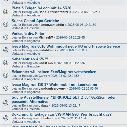
Verfasst in
Angebote
Biete 5 Felgen 8-Loch mit 14,5R20
Letzter Beitrag von
Hans-Alteisenfahrer
«
2026-08-06 21:28:11
Verfasst in
Angebote
Suche Cetoni Apa Getriebe
Letzter Beitrag von
hanomagmaddin
«
2026-08-06 19:21:50
Verfasst in
Gesuche
Verkaufe div. Filter
Letzter Beitrag von
MichaelW
«
2026-08-04 16:29:45
Verfasst in
Angebote
Iveco Magirus 8016 Wohnmobil neue HU und H sowie Service
Letzter Beitrag von
jmdahlhaus
«
2026-08-03 17:50:38
Verfasst in
Angebote
Nebenabtrieb AK5-35
Letzter Beitrag von
Joost 6x6
«
2026-08-03 11:29:36
Verfasst in
Gesuche
Bekannter will seinen Zeta/Magirus verschenken.
Letzter Beitrag von
Camo
«
2026-08-02 22:24:56
Verfasst in
Angebote
Iveco Magirus 110 17 Wohnmobil mit Leerkabine
Letzter Beitrag von
Landcruiserowner
«
2026-08-02 16:03:46
Verfasst in
Angebote
Suche Ausstellfenster "BIRKHOLZ SEITZ 35" 66x22cm oder
passende Alternative
Letzter Beitrag von
dalaas
«
2026-08-01 13:52:47
Verfasst in
Gesuche
Doku und Unterlagen zu VW-MAN G90: Wer braucht das?
Letzter Beitrag von
dibbelinch
«
2026-07-31 11:47:54
Verfasst in
Angebote