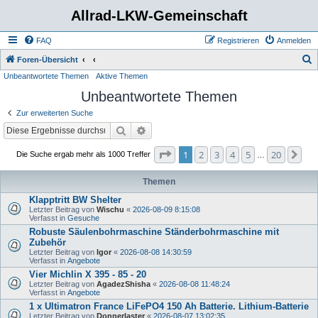
Allrad-LKW-Gemeinschaft
FAQ
Registrieren
Anmelden
S
Foren-Übersicht
Unbeantwortete Themen
Aktive Themen
u
Unbeantwortete Themen
c
h
Zur erweiterten Suche
e
Suche
Erweiterte Suche
Seite
1
von
20
1
2
3
4
5
20
Nä
Die Suche ergab mehr als 1000 Treffer
…
Themen
Klapptritt BW Shelter
Letzter Beitrag von
Wischu
«
2026-08-09 8:15:08
Verfasst in
Gesuche
Robuste Säulenbohrmaschine Ständerbohrmaschine mit
Zubehör
Letzter Beitrag von
Igor
«
2026-08-08 14:30:59
Verfasst in
Angebote
Vier Michlin X 395 - 85 - 20
Letzter Beitrag von
AgadezShisha
«
2026-08-08 11:48:24
Verfasst in
Angebote
1 x Ultimatron France LiFePO4 150 Ah Batterie. Lithium-Batterie
Letzter Beitrag von
Donnerlaster
«
2026-08-07 13:02:35