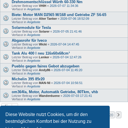
Drehmomentschlüssel Würth 60-330 Nm
Letzter Beitrag von
VHIH
«
2026-07-07 11:34:36
Verfasst in
Angebote
Biete: Motor MAN D2565 M/168 und Getriebe ZF S6-65
Letzter Beitrag von
Alter Tanker
«
2026-07-06 18:52:09
Verfasst in
Angebote
Solarmodule für Tesla
Letzter Beitrag von
Solarer
«
2026-07-05 21:41:46
Verfasst in
Angebote
Abgasrohr für Iveco
Letzter Beitrag von
Wicki
«
2026-07-04 14:47:45
Verfasst in
Angebote
Tank Alu 400 l neu 116x60x68cm³
Letzter Beitrag von
Lenker
«
2026-07-04 12:47:26
Verfasst in
Angebote
Pueblo gegen faires Gebot abzugeben
Letzter Beitrag von
Andy86
«
2026-07-04 11:45:20
Verfasst in
Angebote
Michelin 395 85r20
Letzter Beitrag von
MAN-NI
«
2026-07-04 10:56:51
Verfasst in
Angebote
om364la, Motor, Automatik Getriebe, 80Tkm, vhb
Letzter Beitrag von
Wanderduene
«
2026-07-03 17:21:41
Verfasst in
Angebote
Seite
1
von
20
Diese Website nutzt Cookies, um dir den
1
2
3
4
5
20
Nä
Die Suche ergab mehr als 1000 Treffer
…
bestmöglichen Komfort bei der Nutzung zu