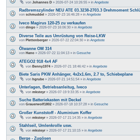
von
Johannes D
»
2026-07-24 10:26:55
» in
Angebote
Radbremszylinder NEU ATE 03.3238-2703.3 Drehmoment Schlü
von
schmuddel
»
2026-07-23 16:46:28
» in
Angebote
Iveco Magirus 120-25 zu verkaufen
von
dingo
»
2026-07-23 16:06:30
» in
Angebote
Diverse Teile aus Umrüstung von Reise-LKW
von
Plettenberger
»
2026-07-22 22:04:30
» in
Angebote
Ölwanne OM 314
von
Hano
»
2026-07-22 11:04:13
» in
Gesuche
ATEGO2 918 4x4 AF
von
Benny1974
»
2026-07-21 18:46:42
» in
Angebote
Biete Saris PKW Anhänger, 4x2x1.6m, 2.7 to, Schiebeplane
von
hgrube
»
2026-07-21 14:51:54
» in
Angebote
Unterlagen, Betriebsanleitug, Iveco
von
mksteyr
»
2026-07-19 9:33:35
» in
Angebote
Suche Batteriekasten mit Deckel
von
Grauerwolf1802
»
2026-07-18 10:37:28
» in
Gesuche
Großer Kunststoff - Aluminium Koffer
von
mksteyr
»
2026-07-17 21:14:35
» in
Angebote
Stahlseil, Umlenkrolle usw.
von
mksteyr
»
2026-07-17 21:10:15
» in
Angebote
Berge - Zugösen