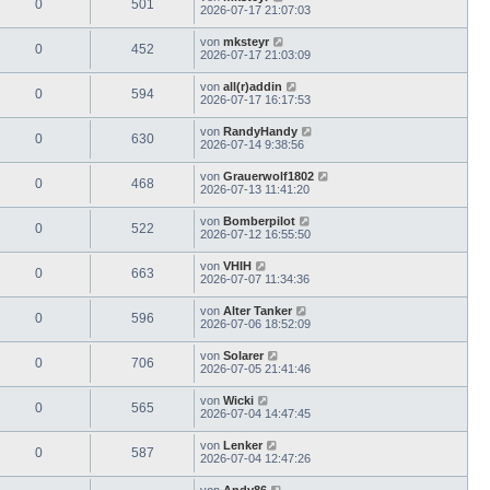
0
501
2026-07-17 21:07:03
von
mksteyr
0
452
2026-07-17 21:03:09
von
all(r)addin
0
594
2026-07-17 16:17:53
von
RandyHandy
0
630
2026-07-14 9:38:56
von
Grauerwolf1802
0
468
2026-07-13 11:41:20
von
Bomberpilot
0
522
2026-07-12 16:55:50
von
VHIH
0
663
2026-07-07 11:34:36
von
Alter Tanker
0
596
2026-07-06 18:52:09
von
Solarer
0
706
2026-07-05 21:41:46
von
Wicki
0
565
2026-07-04 14:47:45
von
Lenker
0
587
2026-07-04 12:47:26
von
Andy86