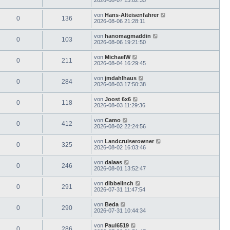
von
Hans-Alteisenfahrer
0
136
2026-08-06 21:28:11
von
hanomagmaddin
0
103
2026-08-06 19:21:50
von
MichaelW
0
211
2026-08-04 16:29:45
von
jmdahlhaus
0
284
2026-08-03 17:50:38
von
Joost 6x6
0
118
2026-08-03 11:29:36
von
Camo
0
412
2026-08-02 22:24:56
von
Landcruiserowner
0
325
2026-08-02 16:03:46
von
dalaas
0
246
2026-08-01 13:52:47
von
dibbelinch
0
291
2026-07-31 11:47:54
von
Beda
0
290
2026-07-31 10:44:34
von
Paul6519
0
286