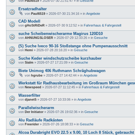
von
Paul6519
»
2026-07-30 21:51:47
» in
Gesuche
Ersatzradhalter
von
Paul6519
»
2026-07-30 21:34:16
» in
Angebote
CAD Modell
von
gHoStRiDeR
»
2026-07-30 9:12:52
» in
Fahrerhaus & Fahrgestell
suche Scheibenwischerarme Magirus 120D10
von
AHNUNGSLOSER
»
2026-07-29 12:33:26
» in
Gesuche
(S) Suche Iveco 90-16 Stoßstange ohne Pumpenausschnitt
von
Hemi
»
2026-07-28 20:16:20
» in
Gesuche
Suche Keder windschutzscheibe kurzhauber
von
Sialm
»
2026-07-27 17:21:09
» in
Gesuche
Biete Unimog 406 Ruthmann Schräghubwagen
von
hgrube
»
2026-07-27 14:42:44
» in
Angebote
Werkstatt für Radhausbearbeitung im Großraum München ges
von
Newspeed
»
2026-07-27 11:12:45
» in
Fahrerhaus & Fahrgestell
Wasserfilter
von
djanet5
»
2026-07-27 10:33:06
» in
Angebote
Parallelwischerarm
von
Der Initiator
»
2026-07-26 19:02:36
» in
Gesuche
Alu Radläufe Radkästen
von
Freerider
»
2026-07-26 18:08:33
» in
Gesuche
Alcoa Durabright EVO 22.5 x 9.00, 10 Loch 8 Stück, gebraucht