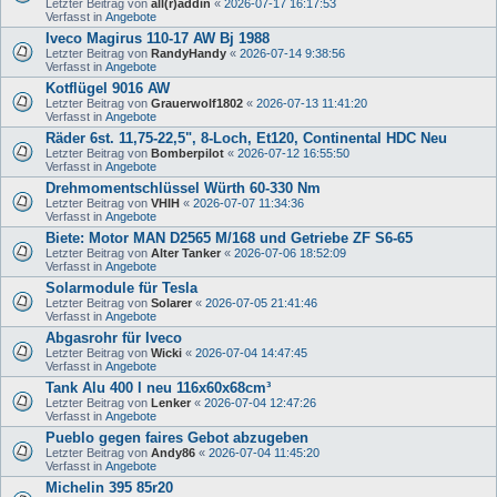
Letzter Beitrag von
all(r)addin
«
2026-07-17 16:17:53
Verfasst in
Angebote
Iveco Magirus 110-17 AW Bj 1988
Letzter Beitrag von
RandyHandy
«
2026-07-14 9:38:56
Verfasst in
Angebote
Kotflügel 9016 AW
Letzter Beitrag von
Grauerwolf1802
«
2026-07-13 11:41:20
Verfasst in
Angebote
Räder 6st. 11,75-22,5", 8-Loch, Et120, Continental HDC Neu
Letzter Beitrag von
Bomberpilot
«
2026-07-12 16:55:50
Verfasst in
Angebote
Drehmomentschlüssel Würth 60-330 Nm
Letzter Beitrag von
VHIH
«
2026-07-07 11:34:36
Verfasst in
Angebote
Biete: Motor MAN D2565 M/168 und Getriebe ZF S6-65
Letzter Beitrag von
Alter Tanker
«
2026-07-06 18:52:09
Verfasst in
Angebote
Solarmodule für Tesla
Letzter Beitrag von
Solarer
«
2026-07-05 21:41:46
Verfasst in
Angebote
Abgasrohr für Iveco
Letzter Beitrag von
Wicki
«
2026-07-04 14:47:45
Verfasst in
Angebote
Tank Alu 400 l neu 116x60x68cm³
Letzter Beitrag von
Lenker
«
2026-07-04 12:47:26
Verfasst in
Angebote
Pueblo gegen faires Gebot abzugeben
Letzter Beitrag von
Andy86
«
2026-07-04 11:45:20
Verfasst in
Angebote
Michelin 395 85r20