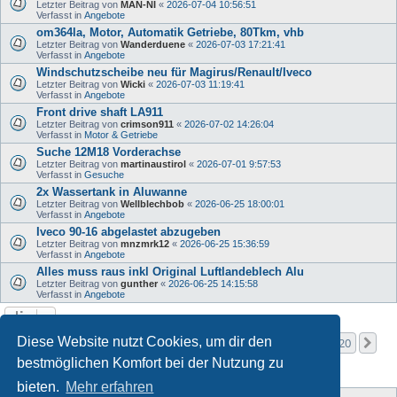
Letzter Beitrag von
MAN-NI
«
2026-07-04 10:56:51
Verfasst in
Angebote
om364la, Motor, Automatik Getriebe, 80Tkm, vhb
Letzter Beitrag von
Wanderduene
«
2026-07-03 17:21:41
Verfasst in
Angebote
Windschutzscheibe neu für Magirus/Renault/Iveco
Letzter Beitrag von
Wicki
«
2026-07-03 11:19:41
Verfasst in
Angebote
Front drive shaft LA911
Letzter Beitrag von
crimson911
«
2026-07-02 14:26:04
Verfasst in
Motor & Getriebe
Suche 12M18 Vorderachse
Letzter Beitrag von
martinaustirol
«
2026-07-01 9:57:53
Verfasst in
Gesuche
2x Wassertank in Aluwanne
Letzter Beitrag von
Wellblechbob
«
2026-06-25 18:00:01
Verfasst in
Angebote
Iveco 90-16 abgelastet abzugeben
Letzter Beitrag von
mnzmrk12
«
2026-06-25 15:36:59
Verfasst in
Angebote
Alles muss raus inkl Original Luftlandeblech Alu
Letzter Beitrag von
gunther
«
2026-06-25 14:15:58
Verfasst in
Angebote
Seite
1
von
20
Diese Website nutzt Cookies, um dir den
1
2
3
4
5
20
Nä
Die Suche ergab mehr als 1000 Treffer
…
bestmöglichen Komfort bei der Nutzung zu
bieten.
Mehr erfahren