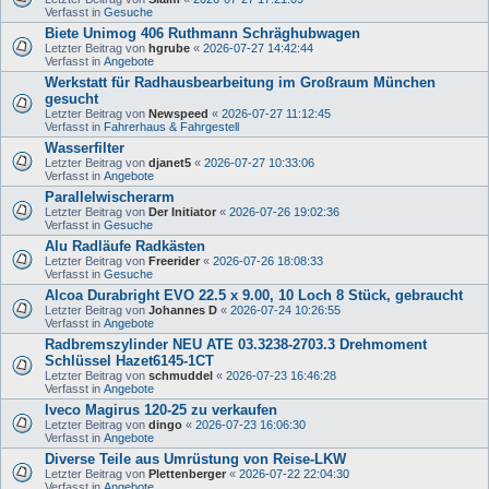
Verfasst in
Gesuche
Biete Unimog 406 Ruthmann Schräghubwagen
Letzter Beitrag von
hgrube
«
2026-07-27 14:42:44
Verfasst in
Angebote
Werkstatt für Radhausbearbeitung im Großraum München
gesucht
Letzter Beitrag von
Newspeed
«
2026-07-27 11:12:45
Verfasst in
Fahrerhaus & Fahrgestell
Wasserfilter
Letzter Beitrag von
djanet5
«
2026-07-27 10:33:06
Verfasst in
Angebote
Parallelwischerarm
Letzter Beitrag von
Der Initiator
«
2026-07-26 19:02:36
Verfasst in
Gesuche
Alu Radläufe Radkästen
Letzter Beitrag von
Freerider
«
2026-07-26 18:08:33
Verfasst in
Gesuche
Alcoa Durabright EVO 22.5 x 9.00, 10 Loch 8 Stück, gebraucht
Letzter Beitrag von
Johannes D
«
2026-07-24 10:26:55
Verfasst in
Angebote
Radbremszylinder NEU ATE 03.3238-2703.3 Drehmoment
Schlüssel Hazet6145-1CT
Letzter Beitrag von
schmuddel
«
2026-07-23 16:46:28
Verfasst in
Angebote
Iveco Magirus 120-25 zu verkaufen
Letzter Beitrag von
dingo
«
2026-07-23 16:06:30
Verfasst in
Angebote
Diverse Teile aus Umrüstung von Reise-LKW
Letzter Beitrag von
Plettenberger
«
2026-07-22 22:04:30
Verfasst in
Angebote