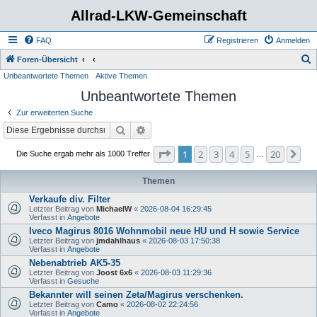
Allrad-LKW-Gemeinschaft
FAQ
Registrieren
Anmelden
S
Foren-Übersicht
Unbeantwortete Themen
Aktive Themen
u
Unbeantwortete Themen
c
h
Zur erweiterten Suche
e
Suche
Erweiterte Suche
Seite
1
von
20
1
2
3
4
5
20
Nä
Die Suche ergab mehr als 1000 Treffer
…
Themen
Verkaufe div. Filter
Letzter Beitrag von
MichaelW
«
2026-08-04 16:29:45
Verfasst in
Angebote
Iveco Magirus 8016 Wohnmobil neue HU und H sowie Service
Letzter Beitrag von
jmdahlhaus
«
2026-08-03 17:50:38
Verfasst in
Angebote
Nebenabtrieb AK5-35
Letzter Beitrag von
Joost 6x6
«
2026-08-03 11:29:36
Verfasst in
Gesuche
Bekannter will seinen Zeta/Magirus verschenken.
Letzter Beitrag von
Camo
«
2026-08-02 22:24:56
Verfasst in
Angebote