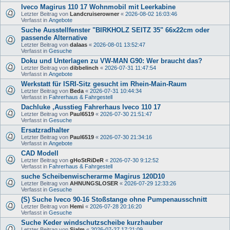
Iveco Magirus 110 17 Wohnmobil mit Leerkabine
Letzter Beitrag von
Landcruiserowner
«
2026-08-02 16:03:46
Verfasst in
Angebote
Suche Ausstellfenster "BIRKHOLZ SEITZ 35" 66x22cm oder
passende Alternative
Letzter Beitrag von
dalaas
«
2026-08-01 13:52:47
Verfasst in
Gesuche
Doku und Unterlagen zu VW-MAN G90: Wer braucht das?
Letzter Beitrag von
dibbelinch
«
2026-07-31 11:47:54
Verfasst in
Angebote
Werkstatt für ISRI-Sitz gesucht im Rhein-Main-Raum
Letzter Beitrag von
Beda
«
2026-07-31 10:44:34
Verfasst in
Fahrerhaus & Fahrgestell
Dachluke ,Ausstieg Fahrerhaus Iveco 110 17
Letzter Beitrag von
Paul6519
«
2026-07-30 21:51:47
Verfasst in
Gesuche
Ersatzradhalter
Letzter Beitrag von
Paul6519
«
2026-07-30 21:34:16
Verfasst in
Angebote
CAD Modell
Letzter Beitrag von
gHoStRiDeR
«
2026-07-30 9:12:52
Verfasst in
Fahrerhaus & Fahrgestell
suche Scheibenwischerarme Magirus 120D10
Letzter Beitrag von
AHNUNGSLOSER
«
2026-07-29 12:33:26
Verfasst in
Gesuche
(S) Suche Iveco 90-16 Stoßstange ohne Pumpenausschnitt
Letzter Beitrag von
Hemi
«
2026-07-28 20:16:20
Verfasst in
Gesuche
Suche Keder windschutzscheibe kurzhauber
Letzter Beitrag von
Sialm
«
2026-07-27 17:21:09